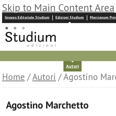
Skip to Main Content Area
Gruppo Editoriale Studium
Edizioni Studium
Marcianum Pre
Promozioni
Prossime uscite
Autori
News ed event
Home
/
Autori
/ Agostino Mar
Agostino Marchetto