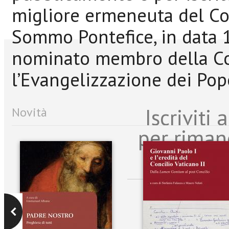
migliore ermeneuta del Conc
Sommo Pontefice, in data 
nominato membro della C
l’Evangelizzazione dei Popo
Iscriviti
Novità
per riman
sulle n