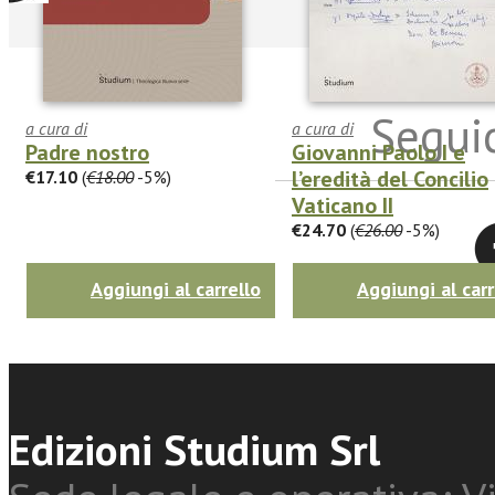
Seguic
a cura di
a cura di
Padre nostro
Giovanni Paolo I e
l’eredità del Concilio
€17.10
(
€18.00
-5%)
Vaticano II
€24.70
(
€26.00
-5%)
Twitter
Aggiungi al carrello
Aggiungi al carr
Edizioni Studium Srl