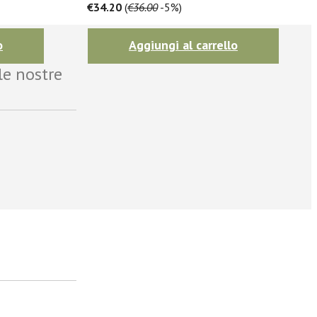
€34.20
(
€36.00
-5%)
o
Aggiungi al carrello
le nostre