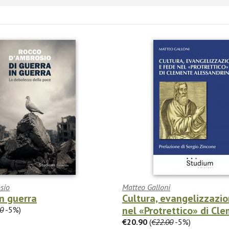
sio
Matteo Galloni
in guerra
Cultura, evangelizzazi
nel «Protrettico» di Cle
0
-5%)
€20.90
(
€22.00
-5%)