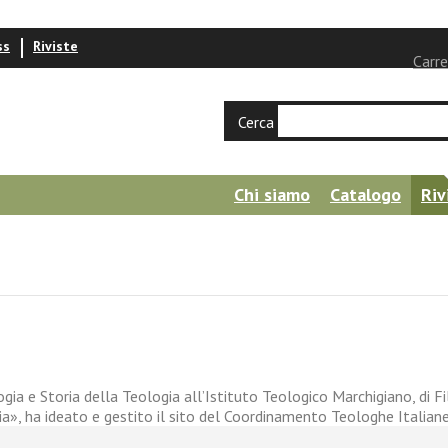
ss
Riviste
Carre
Cerca
Chi siamo
Catalogo
Riv
ia e Storia della Teologia all’Istituto Teologico Marchigiano, di Fi
ia», ha ideato e gestito il sito del Coordinamento Teologhe Italian