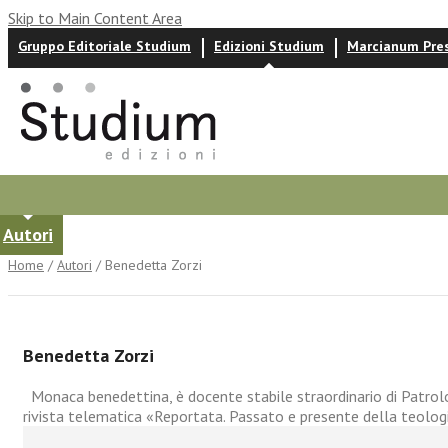
Skip to Main Content Area
Gruppo Editoriale Studium
Edizioni Studium
Marcianum Pre
Autori
News ed eventi
Recensioni
Home
/
Autori
/ Benedetta Zorzi
Benedetta Zorzi
Monaca benedettina, è docente stabile straordinario di Patrolog
rivista telematica «Reportata. Passato e presente della teolog