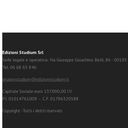
Edizioni Studium Srl
Sede legale e operativa: Via Giuseppe Gioachino Belli, 86 - 0019
Tel. 06 68 65 846
gruppostudium@edizionistudium.it
Capitale Sociale euro 137.000,00 I.V.
P.I. 01014761009 - C.F. 01786320588
Copyright -Tutti i diritti riservati