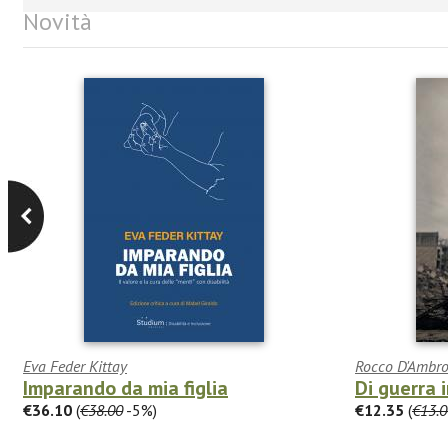
Novità
Eva Feder Kittay
Rocco D'Ambro
Imparando da mia figlia
Di guerra 
€36.10
(
€38.00
-5%)
€12.35
(
€13.0