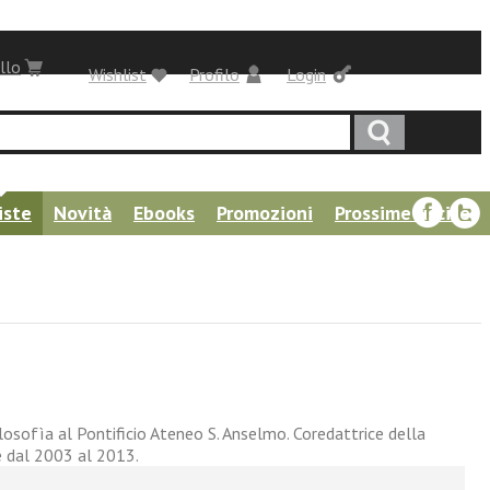
llo
Wishlist
Profilo
Login
iste
Novità
Ebooks
Promozioni
Prossime uscite
losofìa al Pontificio Ateneo S. Anselmo. Coredattrice della
e dal 2003 al 2013.