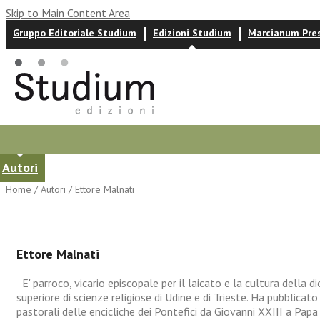
Skip to Main Content Area
Gruppo Editoriale Studium
Edizioni Studium
Marcianum Pre
Autori
News ed eventi
Recensioni
Home
/
Autori
/ Ettore Malnati
Ettore Malnati
E' parroco, vicario episcopale per il laicato e la cultura della d
superiore di scienze religiose di Udine e di Trieste. Ha pubblic
pastorali delle encicliche dei Pontefici da Giovanni XXIII a Pap