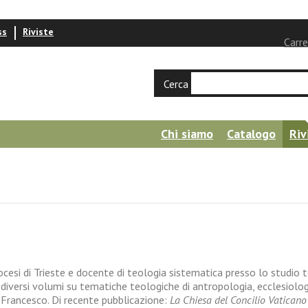
ss
Riviste
Carre
Cerca
Chi siamo
Catalogo
Riv
iocesi di Trieste e docente di teologia sistematica presso lo studio 
ato diversi volumi su tematiche teologiche di antropologia, ecclesiol
a Francesco. Di recente pubblicazione:
La Chiesa del Concilio Vaticano 