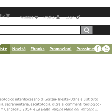
llo
Wishlist
Profilo
Login
iste
Novità
Ebooks
Promozioni
Prossime uscite
teologico interdiocesano di Gorizia-Trieste-Udine e l’istituto
ogia, sacramentaria, escatologia, oltre ai commenti teologico-
II
, Cantagalli 2014, e
La Beata Vergine Maria dal Vaticano II
,