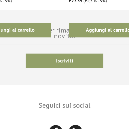
0
-5%)
€27.55
(
€29.00
-5%)
i alla newsletter per rimanere aggiornato sul
ungi al carrello
Aggiungi al carrell
novità!
Iscriviti
Seguici sui social