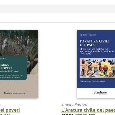
o
Ernesto Preziosi
ei poveri
L' Aratura civile del pae