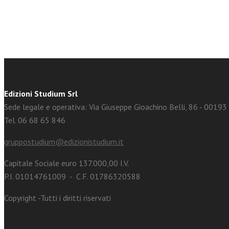
Edizioni Studium Srl
Sede legale e operativa: Via Giuseppe Gioachino Belli, 86 - 0019
Tel. 06 68 65 846
gruppostudium@edizionistudium.it
Capitale Sociale euro 137.000,00 I.V.
P.I. 01014761009 - C.F. 01786320588
Copyright -Tutti i diritti riservati