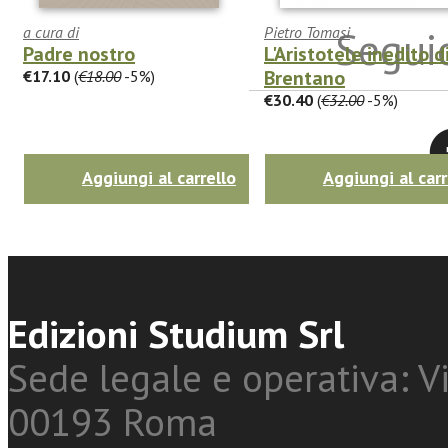
Seguic
a cura di
Pietro Tomasi
Padre nostro
L'Aristotele inedito di
Brentano
€17.10
(
€18.00
-5%)
€30.40
(
€32.00
-5%)
Twitter
Aggiungi al carrello
Aggiungi al carr
Edizioni Studium Srl
Sede legale e operativa: Vi
00193 Roma