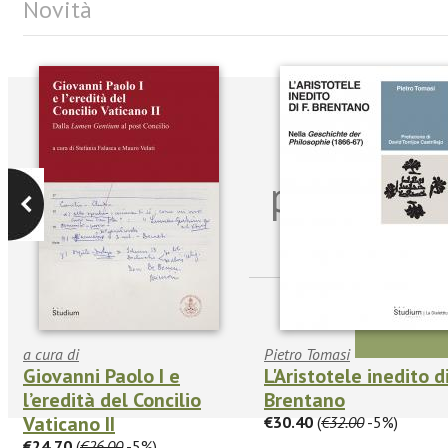
Novità
Iscriviti
per riman
sulle n
a cura di
Pietro Tomasi
Giovanni Paolo I e
L'Aristotele inedito di
l’eredità del Concilio
Brentano
Vaticano II
€30.40
(
€32.00
-5%)
€24.70
(
€26.00
-5%)