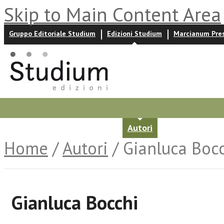
Skip to Main Content Area
Gruppo Editoriale Studium
Edizioni Studium
Marcianum Pre
Promozioni
Prossime uscite
Autori
News ed event
Home
/
Autori
/ Gianluca Boc
Gianluca Bocchi