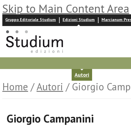
Skip to Main Content Area
Gruppo Editoriale Studium
Edizioni Studium
Marcianum Pre
Promozioni
Prossime uscite
Autori
News ed event
Home
/
Autori
/ Giorgio Camp
Giorgio Campanini