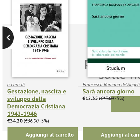
Iscriviti
per riman
sulle n
a cura di
Francesca Romana de' Angeli
Gestazione, nascita e
Sarà ancora giorno
sviluppo della
€12.35
(
€13.00
-5%)
Democrazia Cristiana
1942-1946
€34.20
(
€36.00
-5%)
Aggiungi al carrello
Aggiungi al carr