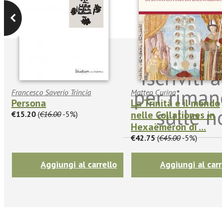
Iscriviti
per riman
Francesco Saverio Trincia
Matteo Curina
Persona
La Trinità e il mondo
sulle n
nelle Collationes in
€15.20
(
€16.00
-5%)
Hexaëmeron di ...
€42.75
(
€45.00
-5%)
Aggiungi al carrello
Aggiungi al carr