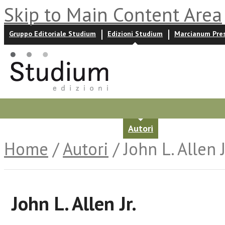
Skip to Main Content Area
Gruppo Editoriale Studium
Edizioni Studium
Marcianum Pre
Promozioni
Prossime uscite
Autori
News ed event
Home
/
Autori
/ John L. Allen J
John L. Allen Jr.