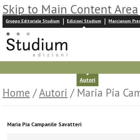
Skip to Main Content Area
Gruppo Editoriale Studium
Edizioni Studium
Marcianum Pre
Promozioni
Prossime uscite
Autori
News ed event
Home
/
Autori
/ Maria Pia Cam
Maria Pia Campanile Savatteri