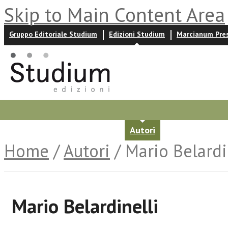
Skip to Main Content Area
Gruppo Editoriale Studium
Edizioni Studium
Marcianum Pre
Promozioni
Prossime uscite
Autori
News ed event
Home
/
Autori
/ Mario Belardi
Mario Belardinelli