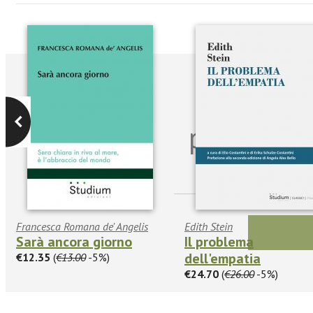
Iscriviti
per riman
sulle n
Francesca Romana de' Angelis
Edith Stein
Sarà ancora giorno
Il problema
dell'empatia
€12.35
(
€13.00
-5%)
€24.70
(
€26.00
-5%)