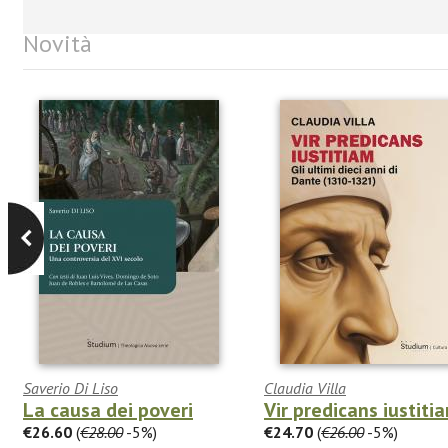
Novità
Saverio Di Liso
Claudia Villa
La causa dei poveri
Vir predicans iustiti
€26.60
(
€28.00
-5%)
€24.70
(
€26.00
-5%)