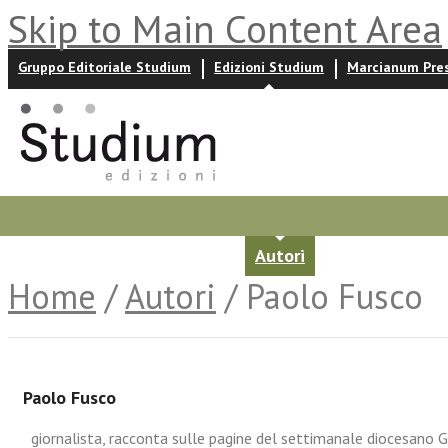
Skip to Main Content Area
Gruppo Editoriale Studium
Edizioni Studium
Marcianum Pre
Promozioni
Prossime uscite
Autori
News ed event
Home
/
Autori
/ Paolo Fusco
Paolo Fusco
giornalista, racconta sulle pagine del settimanale diocesano Ge