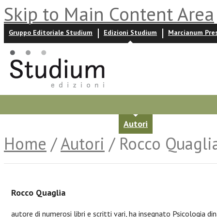
Skip to Main Content Area
Gruppo Editoriale Studium
Edizioni Studium
Marcianum Pre
Promozioni
Prossime uscite
Autori
News ed event
Home
/
Autori
/ Rocco Quagli
Rocco Quaglia
autore di numerosi libri e scritti vari, ha insegnato Psicologia di