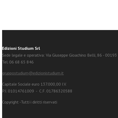
Edizioni Studium Srl
Sede legale e operativa: Via Giuseppe Gioachino Belli, 86 - 0019
Tel. 06 68 65 846
gruppostudium@edizionistudium.it
Capitale Sociale euro 137.000,00 I.V.
P.I. 01014761009 - C.F. 01786320588
Copyright -Tutti i diritti riservati