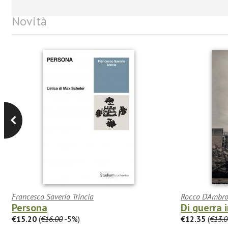
Novità
Francesco Saverio Trincia
Rocco D'Ambro
Persona
Di guerra 
€15.20
(
€16.00
-5%)
€12.35
(
€13.0