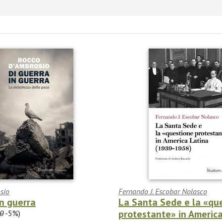
sio
Fernando J. Escobar Nolasco
in guerra
La Santa Sede e la «qu
protestante» in America 
0
-5%)