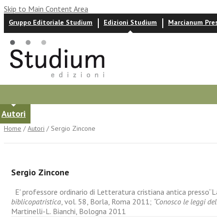
Skip to Main Content Area
Gruppo Editoriale Studium
Edizioni Studium
Marcianum Pre
Autori
News ed eventi
Recensioni
Home
/
Autori
/ Sergio Zincone
Sergio Zincone
E' professore ordinario di Letteratura cristiana antica presso“La
biblicopatristica
, vol. 58, Borla, Roma 2011;
“Conosco le leggi del
Martinelli-L. Bianchi, Bologna 2011