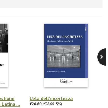
estione
L'età dell'incertezza
Latina ...
€26.60
(
€28.00
-5%)