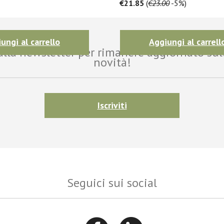
€21.85
(
€23.00
-5%)
ungi al carrello
Aggiungi al carrell
i alla newsletter per rimanere aggiornato sul
novità!
Iscriviti
Seguici sui social