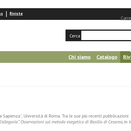
ss
Riviste
Carre
Cerca
Chi siamo
Catalogo
Riv
 Sapienza”, Università di Roma. Tra le sue più recenti pubblicazioni:
l’allegoria”. Osservazioni sul metodo esegetico di Basilio di Cesarea,
in
I