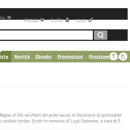
llo
Wishlist
Profilo
Login
iste
Novità
Ebooks
Promozioni
Prossime uscite
Regno di Dio nei Padri dei primi secoli, in Dizionario di spiritualità
n caritate veritas. Scritti in memoria di Luigi Padovese
, a cura di P.