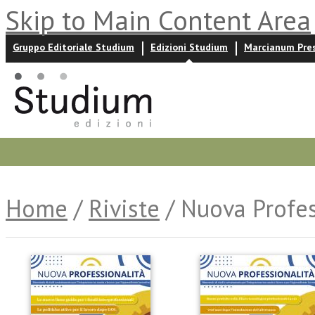
Skip to Main Content Area
Gruppo Editoriale Studium
Edizioni Studium
Marcianum Pre
Promozioni
Prossime uscite
Autori
News ed event
Home
/
Riviste
/ Nuova Profes