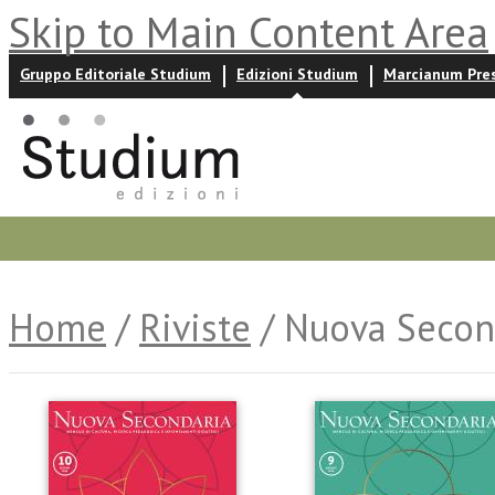
Skip to Main Content Area
Gruppo Editoriale Studium
Edizioni Studium
Marcianum Pre
Promozioni
Prossime uscite
Autori
News ed event
Home
/
Riviste
/ Nuova Secon