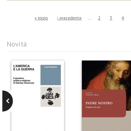
« inizio
‹ precedente
…
2
3
4
Novità