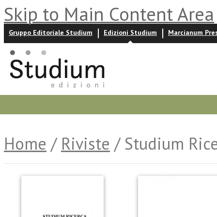
Skip to Main Content Area
Gruppo Editoriale Studium
Edizioni Studium
Marcianum Pre
Promozioni
Prossime uscite
Autori
News ed event
Home
/
Riviste
/ Studium Ric