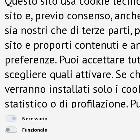
Questo sito usa cookie tecnic
sito e, previo consenso, anche
sia nostri che di terze parti,
sito e proporti contenuti e a
preferenze. Puoi accettare tutti
scegliere quali attivare. Se c
verranno installati solo i co
statistico o di profilazione.
dalla Cookie Policy.
Necessario
Funzionale