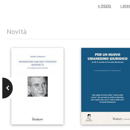
« inizio
‹ pr
Novità