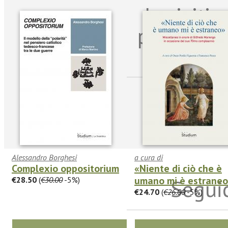
Iscriviti
per riman
sulle n
Alessandro Borghesi
a cura di
Complexio oppositorium
«Niente di ciò che è
umano mi è estrane
€28.50
(
€30.00
-5%)
Seguic
€24.70
(
€26.00
-5%)