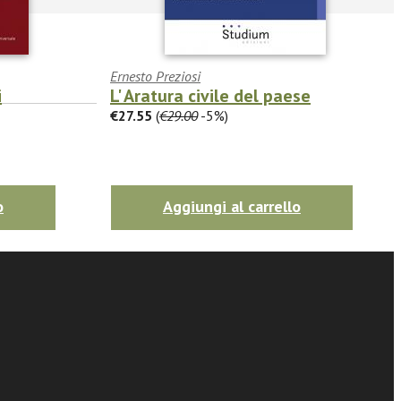
Ernesto Preziosi
i
L' Aratura civile del paese
€27.55
(
€29.00
-5%)
o
Aggiungi al carrello