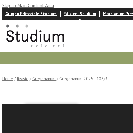
Skip to Main Content Area
Gruppo Editoriale Studium
Edizioni Studium
Marcianum Pre
Autori
News ed eventi
Recensioni
Home
/
Riviste
/
Gregorianum
/ Gregorianum 2025 - 106/3
Gregoria