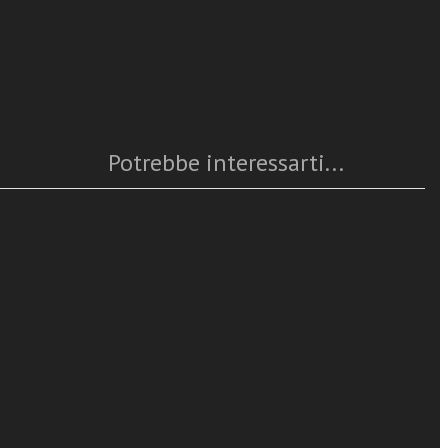
Caratteristiche
Anno
: 2025
lian Concept
Numero pagine
: 216
ISBN
: 978-88-382-5606-6
 semiotic and
Questo articolo è
disponibile
Potrebbe interessarti...
-century
tica