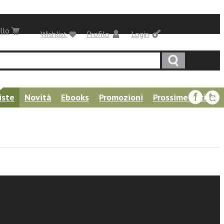
llo
Wishlist
Profilo
Login
iste
Novità
Ebooks
Promozioni
Prossime uscite