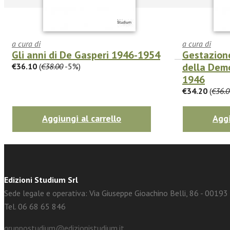
a cura di
a cura di
Gli anni di De Gasperi 1946-1954
Gestazione
della Demo
€36.10
(
€38.00
-5%)
1946
facebook
Twitter
€34.20
(
€36.0
Aggiungi al carrello
Aggi
Edizioni Studium Srl
Sede legale e operativa: Via Giuseppe Gioachino Belli, 86 - 0019
Tel. 06 68 65 846
gruppostudium@edizionistudium.it