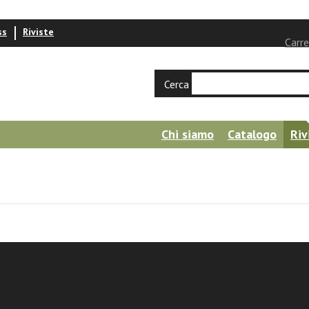
ss
Riviste
Carre
Cerca
Chi siamo
Catalogo
Riv
num 2025 - 106/3