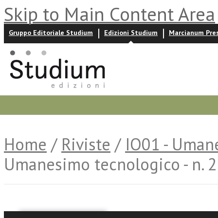
Skip to Main Content Area
Gruppo Editoriale Studium
Edizioni Studium
Marcianum Pre
Promozioni
Prossime uscite
Autori
News ed event
Home
/
Riviste
/
IO01 - Uman
Umanesimo tecnologico - n. 2