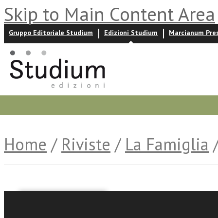
Skip to Main Content Area
Gruppo Editoriale Studium
Edizioni Studium
Marcianum Pre
Promozioni
Prossime uscite
Autori
News ed event
Home
/
Riviste
/
La Famiglia
/