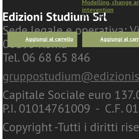
Modelling, change a
€19.00
(
€20.00
-5%)
intevention
Edizioni Studium Srl
€15.20
(
€16.00
-5%)
Sede legale e operativa: Vi
Aggiungi al carrello
Aggiungi al carr
00193 Roma
Tel. 06 68 65 846
gruppostudium@edizionis
Capitale Sociale euro 137.0
P.I. 01014761009 - C.F. 
Copyright -Tutti i diritti ris