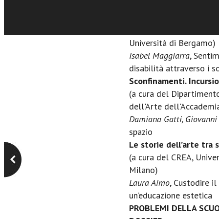
sguardo al fenomeno de
A spasso fra le sfaccet
(a cura di
Serenella Besi
Università di Bergamo)
Isabel Maggiarra
, Sentim
disabilità attraverso i 
Sconfinamenti. Incursion
(a cura del Dipartiment
dell'Arte dell'Accademia
Damiana Gatti, Giovanni 
spazio
Le storie dell’arte tra 
(a cura del CREA, Univer
Milano)
Laura Aimo
, Custodire il
un’educazione estetica
PROBLEMI DELLA SCU