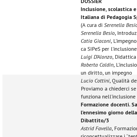
DOSSIER
Inclusione, scolastica e
Italiana di Pedagogia S
(A cura di
Serenella Besi
Serenella Besio
, Introdu
Catia Giaconi
, L’impegno
ca SIPeS per l’inclusione
Luigi D’Alonzo
, Didattic
Roberta Caldin
, L’inclus
un diritto, un impegno
Lucio Cottini
, Qualità de
Proviamo a chiederci se 
funziona nell’inclusione
Formazione docenti. Sa
l’ennesimo giorno dell
Dibattito/3
Astrid Favella
, Formazion
riconcettualizzare i “tent