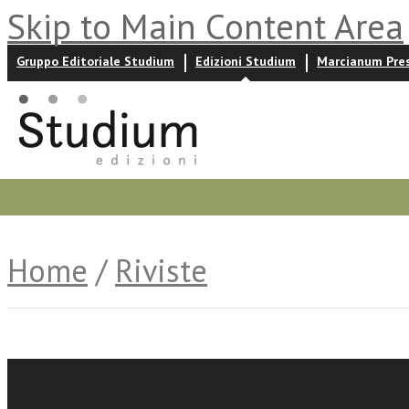
Skip to Main Content Area
Gruppo Editoriale Studium
Edizioni Studium
Marcianum Pre
Promozioni
Prossime uscite
Autori
News ed event
Home
/
Riviste