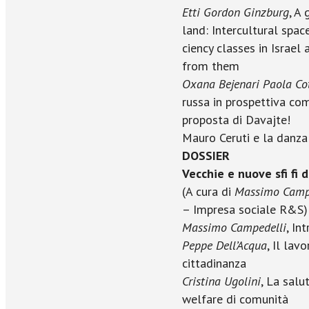
Etti Gordon Ginzburg
, A
land: Intercultural space
ciency classes in Israe
from them
Oxana Bejenari Paola Co
russa in prospettiva com
proposta di Davajte!
Mauro Ceruti e la danza
DOSSIER
Vecchie e nuove sfi fi d
(A cura di
Massimo Camp
– Impresa sociale R&S)
Massimo Campedelli
, In
Peppe Dell’Acqua
, Il lav
cittadinanza
Cristina Ugolini
, La salu
welfare di comunità