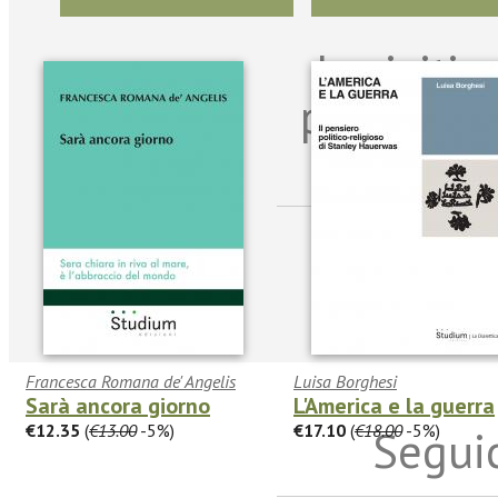
Iscriviti
per riman
sulle n
Francesca Romana de' Angelis
Luisa Borghesi
Sarà ancora giorno
L'America e la guerra
€12.35
(
€13.00
-5%)
€17.10
(
€18.00
-5%)
Seguic