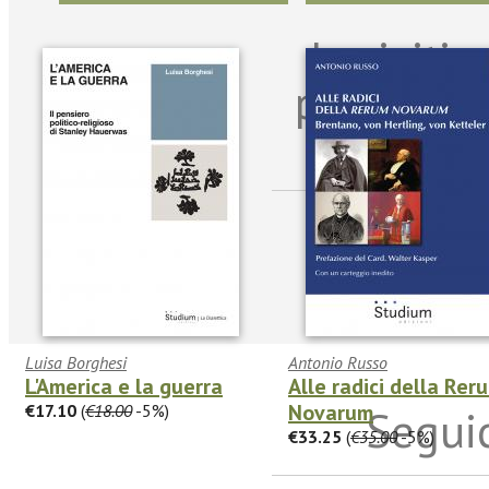
Iscriviti
per riman
sulle n
Luisa Borghesi
Antonio Russo
L'America e la guerra
Alle radici della Rer
Novarum
€17.10
(
€18.00
-5%)
Seguic
€33.25
(
€35.00
-5%)