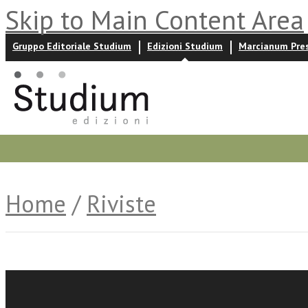
Skip to Main Content Area
Gruppo Editoriale Studium
Edizioni Studium
Marcianum Pre
Promozioni
Prossime uscite
Autori
News ed event
Home
/
Riviste