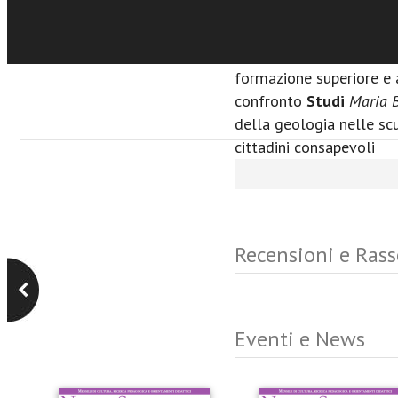
Emanuel
,
Paolo Nitti, Lif
glottodidattici
Luisa Pa
formazione degli inseg
formazione superiore e a
confronto
Studi
Maria B
della geologia nelle sc
cittadini consapevoli
Recensioni e Ras
Eventi e News