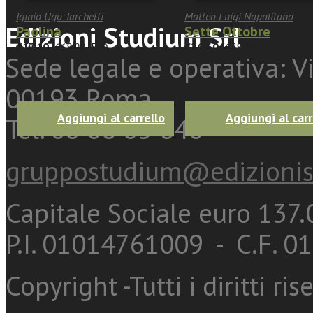
Iginio Ugo Tarchetti
Matteo Luigi Napolitano
Edizioni Studium Srl
Paolina
Sette Ottobre
€17.10
(
€18.00
-5%)
€26.60
(
€28.00
-5%)
Sede legale e operativa: Vi
00193 Roma
Aggiungi al carrello
Aggiungi al carr
Tel. 06 68 65 846
gruppostudium@edizionis
Capitale Sociale euro 137.0
P.I. 01014761009 - C.F. 
Copyright -Tutti i diritti ris