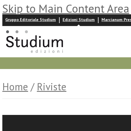
Skip to Main Content Area
Gruppo Editoriale Studium
Edizioni Studium
Marcianum Pre
Promozioni
Prossime uscite
Autori
News ed event
Home
/
Riviste