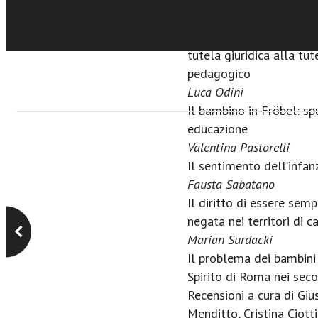
Angela Muschitiello
Per una politica educati
tutela giuridica alla tut
pedagogico
Luca Odini
Il bambino in Fröbel: sp
educazione
Valentina Pastorelli
Il sentimento dell’infanz
Fausta Sabatano
Il diritto di essere sem
negata nei territori di 
Marian Surdacki
Il problema dei bambini
Spirito di Roma nei secol
Recensioni a cura di Giu
Menditto, Cristina Ciotti