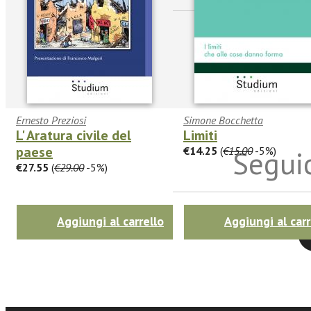
Ernesto Preziosi
Simone Bocchetta
L' Aratura civile del
Limiti
paese
€14.25
(
€15.00
-5%)
Seguic
€27.55
(
€29.00
-5%)
Aggiungi al carrello
Aggiungi al carr
Twitter