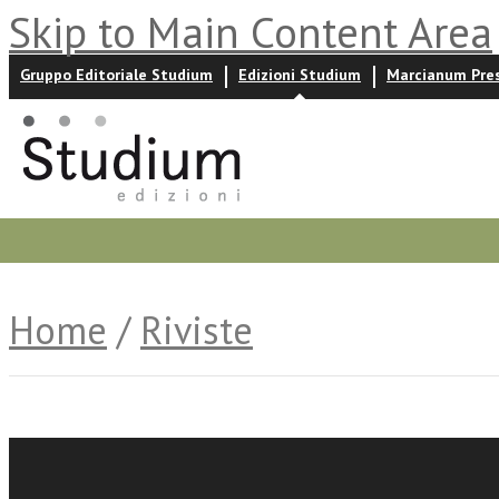
Skip to Main Content Area
Gruppo Editoriale Studium
Edizioni Studium
Marcianum Pre
Promozioni
Prossime uscite
Autori
News ed event
Home
/
Riviste