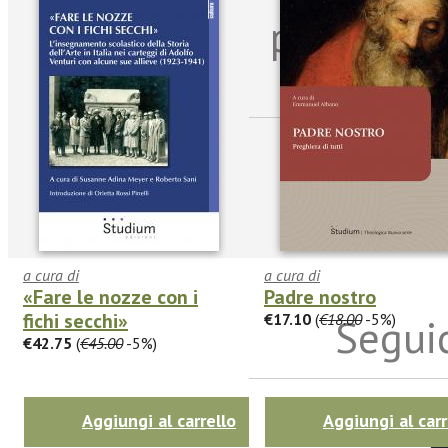
per riman
sulle n
a cura di
a cura di
«Fare le nozze con i
Padre nostro
fichi secchi»
€17.10
(
€18.00
-5%)
Seguic
€42.75
(
€45.00
-5%)
Aggiungi al carrello
Aggiungi al carr
Twitter