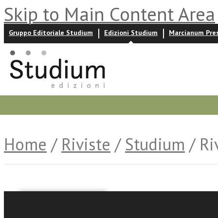
Skip to Main Content Area
Gruppo Editoriale Studium
Edizioni Studium
Marcianum Pre
Promozioni
Prossime uscite
Autori
News ed event
Home
/
Riviste
/
Studium
/ Ri