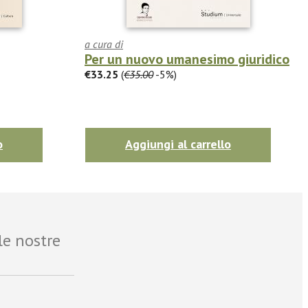
a cura di
Per un nuovo umanesimo giuridico
€33.25
(
€35.00
-5%)
o
Aggiungi al carrello
le nostre