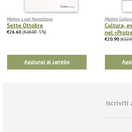
Matteo Luigi Napolitano
Matteo Gallon
Sette Ottobre
Cultura, e
nel «Protre
€26.60
(
€28.00
-5%)
€20.90
(
€22.0
Aggiungi al carrello
Aggi
Iscrivit