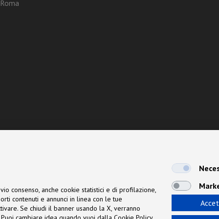
3 Roma
Neces
Mark
vio consenso, anche cookie statistici e di profilazione,
orti contenuti e annunci in linea con le tue
Accet
 attivare. Se chiudi il banner usando la X, verranno
ne. Puoi cambiare idea quando vuoi dalla Cookie Policy.