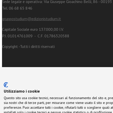
Sede legale e operativa: Via Giuseppe Gioachino Belli, 86 - 0019
Tel. 06 68 65 846
gruppostudium@edizionistudium.it
Capitale Sociale euro 137.000,00 I.V.
P.I. 01014761009 - C.F. 01786320588
Copyright -Tutti i diritti riservati
Utilizziamo i cookie
Questo sito usa cookie tecnici, necessari al funzionamento del sito e, pre
sia nostri che di terze parti, per misurare come viene usato il sito e prop
preferenze. Puoi accettare tutti i cookie, rifiutarli tutti o scegliere quali
installati solo i cookie tecnici e nessun cookie statistico o di profilazio