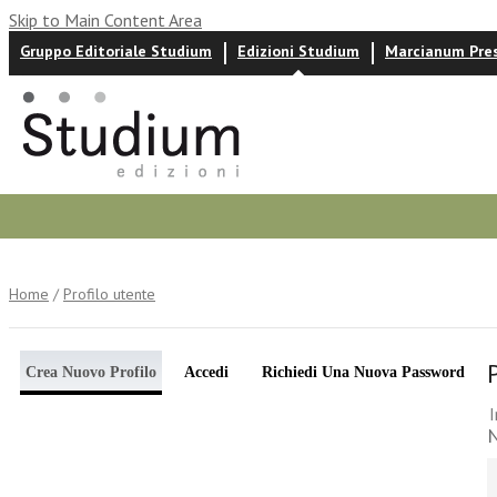
Skip to Main Content Area
Gruppo Editoriale Studium
Edizioni Studium
Marcianum Pre
Autori
News ed eventi
Recensioni
Home
/
Profilo utente
Crea Nuovo Profilo
Accedi
Richiedi Una Nuova Password
I