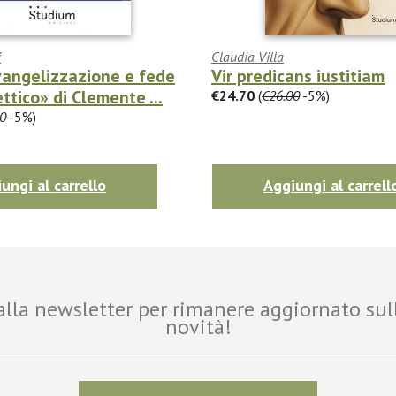
i
Claudia Villa
vangelizzazione e fede
Vir predicans iustitiam
ttico» di Clemente ...
€24.70
(
€26.00
-5%)
0
-5%)
ungi al carrello
Aggiungi al carrell
i alla newsletter per rimanere aggiornato sul
novità!