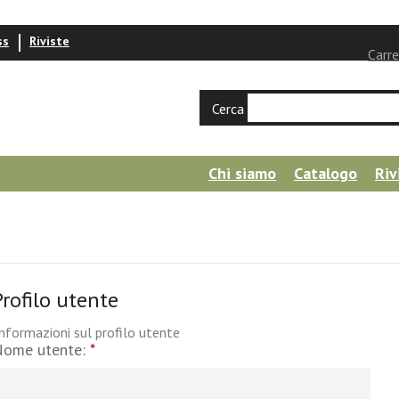
ss
Riviste
Carre
Cerca
Chi siamo
Catalogo
Riv
Profilo utente
nformazioni sul profilo utente
Nome utente:
*