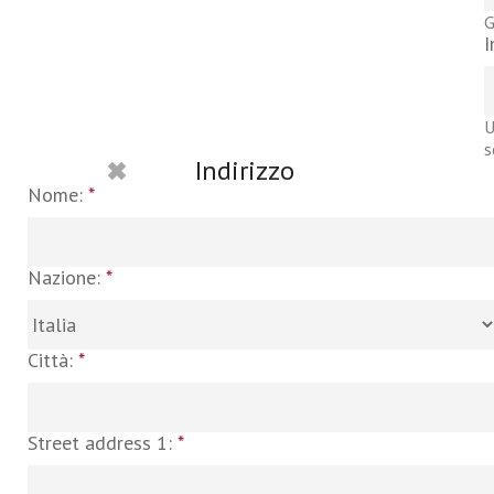
G
I
U
s
Indirizzo
Nome:
*
Nazione:
*
Città:
*
Street address 1:
*