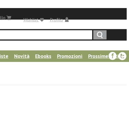
llo
Wishlist
Profilo
iste
Novità
Ebooks
Promozioni
Prossime uscite