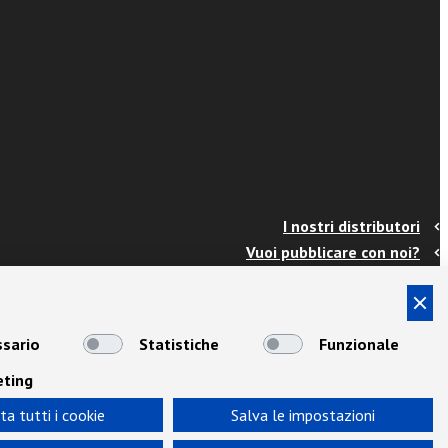
I nostri distributori
Vuoi pubblicare con noi?
Contatti
Info e spedizioni
Termini e condizioni
sario
Statistiche
Funzionale
Cookies
eting
Privacy
Area Docenti
ta tutti i cookie
Salva le impostazioni
Newsletter