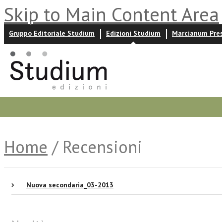
Skip to Main Content Area
Gruppo Editoriale Studium
Edizioni Studium
Marcianum Pre
Promozioni
Prossime uscite
Autori
News ed event
Home
/ Recensioni
Nuova secondaria_03-2013