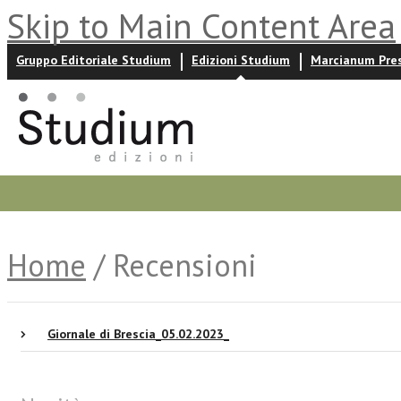
Skip to Main Content Area
Gruppo Editoriale Studium
Edizioni Studium
Marcianum Pre
Promozioni
Prossime uscite
Autori
News ed event
Home
/ Recensioni
Giornale di Brescia_05.02.2023_