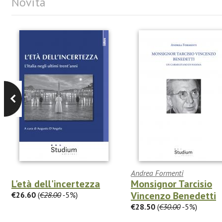
Novità
Andrea Formenti
L'età dell'incertezza
Monsignor Tarcisio
Vincenzo Benedetti
€26.60
(
€28.00
-5%)
€28.50
(
€30.00
-5%)