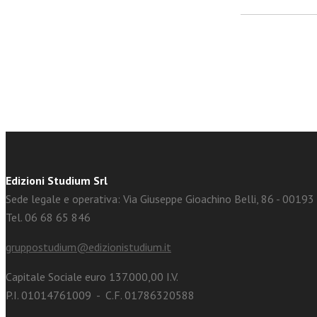
facebook
Twitter
Edizioni Studium Srl
Sede legale e operativa: Via Giuseppe Gioachino Belli, 86 - 0019
Tel. 06 68 65 846
gruppostudium@edizionistudium.it
Capitale Sociale euro 137.000,00 I.V.
P.I. 01014761009 - C.F. 01786320588