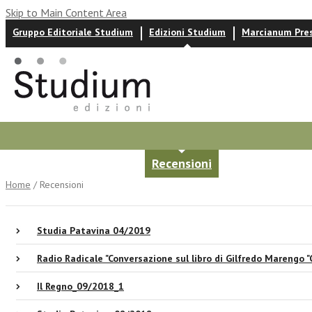
Skip to Main Content Area
Gruppo Editoriale Studium
Edizioni Studium
Marcianum Pre
Autori
News ed eventi
Recensioni
Home
/ Recensioni
Studia Patavina 04/2019
Radio Radicale "Conversazione sul libro di Gilfredo Marengo "
Il Regno_09/2018_1