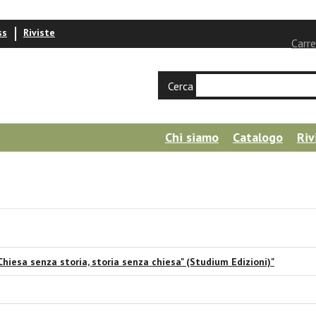
ss
Riviste
Carre
Cerca
Chi siamo
Catalogo
Riv
Chiesa senza storia, storia senza chiesa" (Studium Edizioni)"