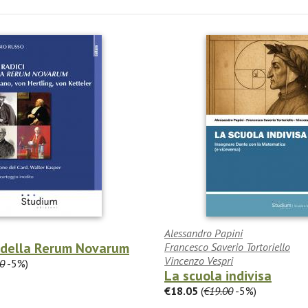
Alessandro Papini
i della Rerum Novarum
Francesco Saverio Tortoriello
Vincenzo Vespri
0
-5%)
La scuola indivisa
€18.05
(
€19.00
-5%)