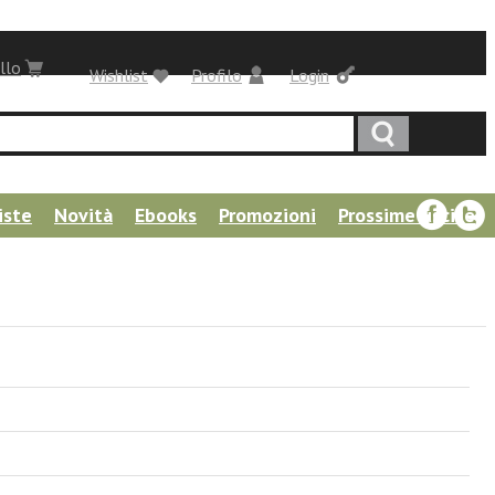
llo
Wishlist
Profilo
Login
iste
Novità
Ebooks
Promozioni
Prossime uscite