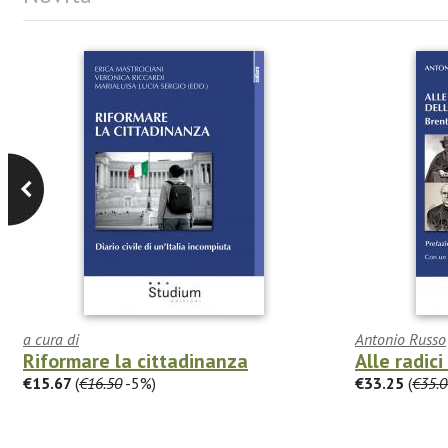
a cura di
Antonio Russo
Riformare la cittadinanza
Alle radic
€15.67
(
€16.50
-5%)
€33.25
(
€35.0