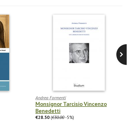
Andrea Formenti
Monsignor Tarcisio Vincenzo
Benedetti
€28.50
(
€30.00
-5%)