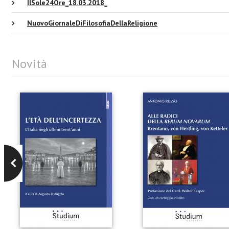
IlSole24Ore_18.03.2018_
NuovoGiornaleDiFilosofiaDellaReligione
Novità