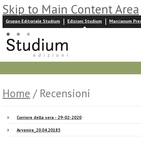
Skip to Main Content Area
Gruppo Editoriale Studium
Edizioni Studium
Marcianum Pre
Promozioni
Prossime uscite
Autori
News ed event
Home
/ Recensioni
Corriere della sera - 29-02-2020
Avvenire_20.04.20185