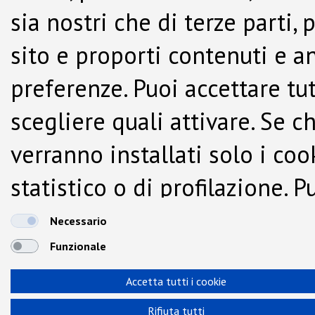
sia nostri che di terze parti,
sito e proporti contenuti e a
preferenze. Puoi accettare tutti
scegliere quali attivare. Se c
verranno installati solo i co
statistico o di profilazione.
dalla Cookie Policy.
Necessario
Funzionale
Accetta tutti i cookie
Rifiuta tutti