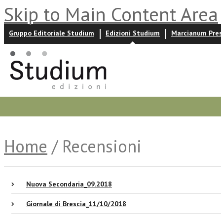
Skip to Main Content Area
Gruppo Editoriale Studium
Edizioni Studium
Marcianum Pre
Promozioni
Prossime uscite
Autori
News ed event
Home
/ Recensioni
Nuova Secondaria_09.2018
Giornale di Brescia_11/10/2018