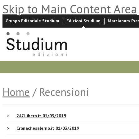
Skip to Main Content Area
Gruppo Editoriale Studium
Edizioni Studium
Marcianum Pre
Promozioni
Prossime uscite
Autori
News ed event
Home
/ Recensioni
247.Libero.it 01/03/2019
Cronachesalerno.it 01/03/2019