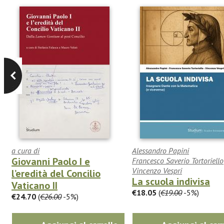
a cura di
Alessandro Papini
Giovanni Paolo I e
Francesco Saverio Tortoriello
Vincenzo Vespri
l’eredità del Concilio
La scuola indivisa
Vaticano II
€18.05
(
€19.00
-5%)
€24.70
(
€26.00
-5%)