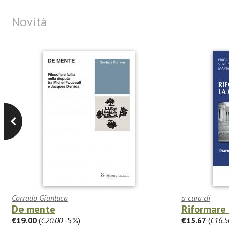
Novità
Corrado Gianluca
a cura di
De mente
Riformare 
€19.00
(
€20.00
-5%)
€15.67
(
€16.5