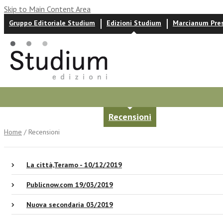
Skip to Main Content Area
Gruppo Editoriale Studium
Edizioni Studium
Marcianum Pre
Autori
News ed eventi
Recensioni
Home
/ Recensioni
La città,Teramo - 10/12/2019
Publicnow.com 19/03/2019
Nuova secondaria 03/2019