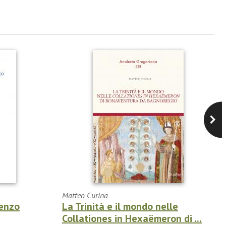
Matteo Curina
cenzo
La Trinità e il mondo nelle
Collationes in Hexaëmeron di ...