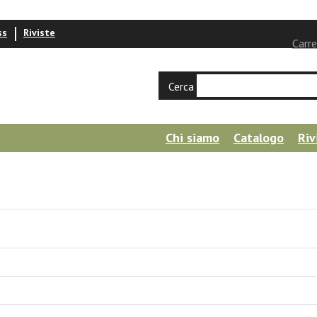
ss
Riviste
Carre
Cerca
Chi siamo
Catalogo
Riv