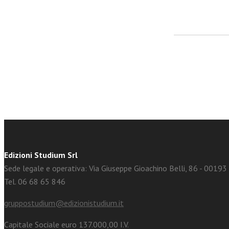
facebook
Twitter
Edizioni Studium Srl
Sede legale e operativa: Via Giuseppe Gioachino Belli, 86 - 0019
Tel. 06 68 65 846
gruppostudium@edizionistudium.it
Capitale Sociale euro 137.000,00 I.V.