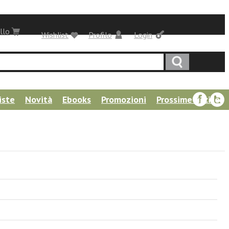
llo
Wishlist
Profilo
Login
iste
Novità
Ebooks
Promozioni
Prossime uscite