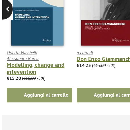
Orietta Vacchelli
a cura di
Don Enzo Giammanch
Alessandro Barca
Modelling, change and
€14.25
(
€15.00
-5%)
intevention
€15.20
(
€16.00
-5%)
Aggiungi al carrello
Aggiungi al carr