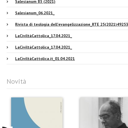
Salesianum 83 (2021)
Salesianum_06.2021_
Rivista di teologia dell'evangelizzazione_RTE 25(2021)4925
LaCiviltàCattolica_17.04.2021_
LaCiviltàCattolica_17.04.2021_
LaCiviltàCattolica.it_01.04.2021
Novità