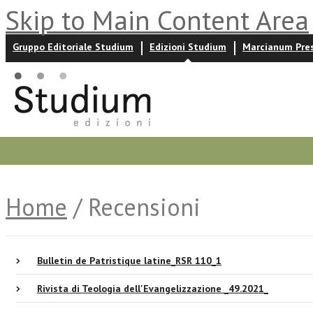
Skip to Main Content Area
Gruppo Editoriale Studium
Edizioni Studium
Marcianum Pre
Promozioni
Prossime uscite
Autori
News ed event
Home
/ Recensioni
Bulletin de Patristique latine_RSR 110_1
Rivista di Teologia dell'Evangelizzazione _49.2021_