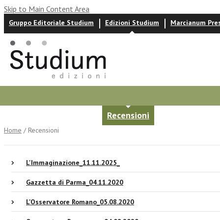
Skip to Main Content Area
Gruppo Editoriale Studium
Edizioni Studium
Marcianum Pre
Autori
News ed eventi
Recensioni
Home
/ Recensioni
L'Immaginazione_11.11.2025_
Gazzetta di Parma_04.11.2020
L'Osservatore Romano_05.08.2020