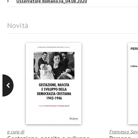
Osservatore Romano.va_04.08.2020
Novità
a cura di
Francesco Save