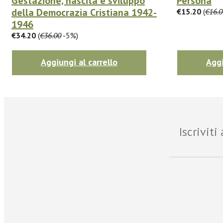
Gestazione, nascita e sviluppo
Persona
della Democrazia Cristiana 1942-
€15.20
(
€16.0
1946
€34.20
(
€36.00
-5%)
Aggiungi al carrello
Aggi
Iscrivit