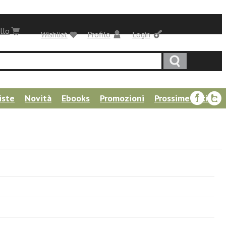
llo
Wishlist
Profilo
Login
iste
Novità
Ebooks
Promozioni
Prossime uscite