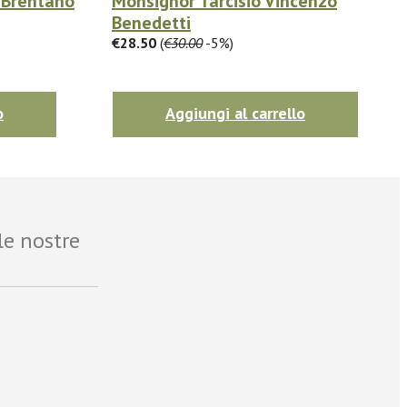
. Brentano
Monsignor Tarcisio Vincenzo
Benedetti
€28.50
(
€30.00
-5%)
o
Aggiungi al carrello
le nostre