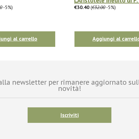
L'Aristotele inedito di F
0
-5%)
€30.40
(
€32.00
-5%)
ungi al carrello
Aggiungi al carrell
i alla newsletter per rimanere aggiornato sul
novità!
Iscriviti