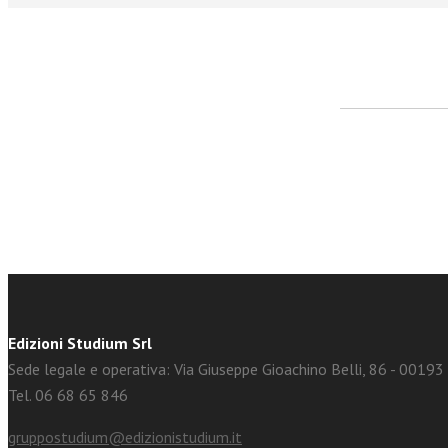
facebook
Twitter
Edizioni Studium Srl
Sede legale e operativa: Via Giuseppe Gioachino Belli, 86 - 0019
Tel. 06 68 65 846
gruppostudium@edizionistudium.it