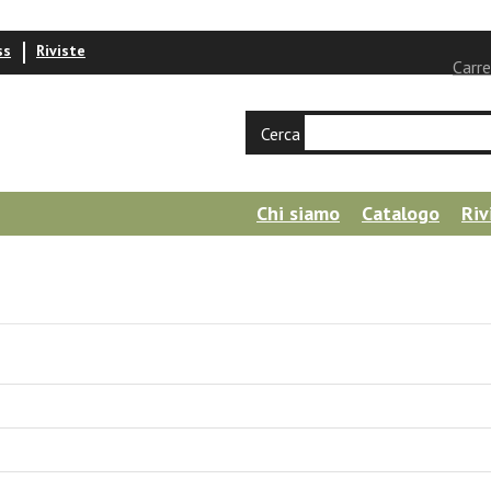
ss
Riviste
Carre
Cerca
Chi siamo
Catalogo
Riv