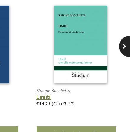
Simone Bocchetta
Limiti
€14.25
(
€15.00
-5%)