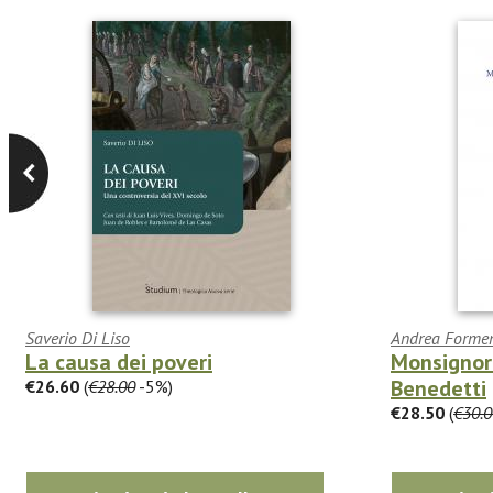
Saverio Di Liso
Andrea Formen
La causa dei poveri
Monsignor 
Benedetti
€26.60
(
€28.00
-5%)
€28.50
(
€30.0