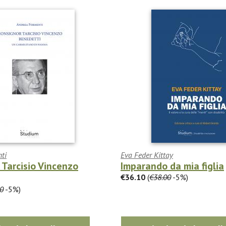
ti
Eva Feder Kittay
Tarcisio Vincenzo
Imparando da mia figlia
€36.10
(
€38.00
-5%)
0
-5%)