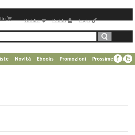
llo
Wishlist
Profilo
Login
iste
Novità
Ebooks
Promozioni
Prossime uscite