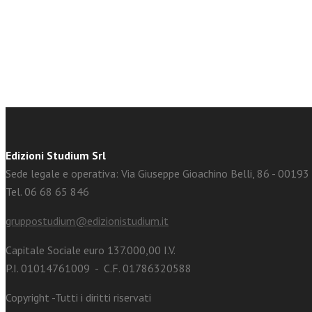
facebook
Twitter
Edizioni Studium Srl
Sede legale e operativa: Via Giuseppe Gioachino Belli, 86 - 0019
Tel. 06 68 65 846
gruppostudium@edizionistudium.it
Capitale Sociale euro 137.000,00 I.V.
P.I. 01014761009 - C.F. 01786320588
Copyright -Tutti i diritti riservati