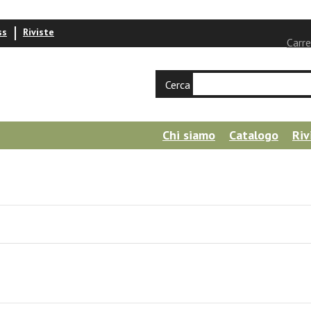
ss
Riviste
Carre
Cerca
Chi siamo
Catalogo
Riv