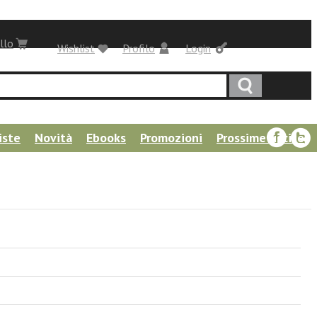
llo
Wishlist
Profilo
Login
iste
Novità
Ebooks
Promozioni
Prossime uscite