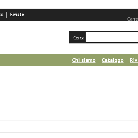
ss
Riviste
Carre
Cerca
Chi siamo
Catalogo
Riv