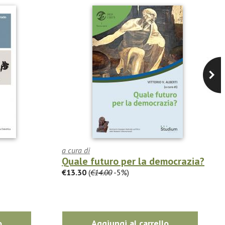
a cura di
Quale futuro per la democrazia?
€13.30
(
€14.00
-5%)
o
Aggiungi al carrello