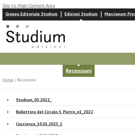
Skip to Main Content Area
Gruppo Editoriale Studium
Edizioni Studium
Marcianum Pre
Autori
News ed eventi
Recensioni
Home
/ Recensioni
Studium_05.2022_
Bollettino del Circolo S. Pietro_n1_2022
Coscienza_10.01.2023_1