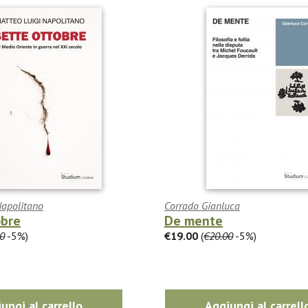
Napolitano
Corrado Gianluca
obre
De mente
0
-5%)
€19.00
(
€20.00
-5%)
ungi al carrello
Aggiungi al carrell