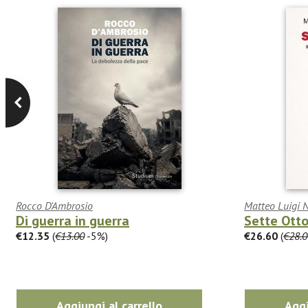
Rocco D'Ambrosio
Matteo Luigi 
Di guerra in guerra
Sette Ott
€12.35
(
€13.00
-5%)
€26.60
(
€28.0
Aggiungi al carrello
Aggi