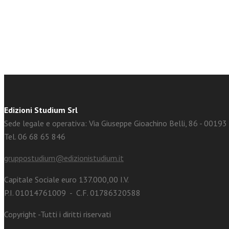
facebook
Twitter
Edizioni Studium Srl
Sede legale e operativa: Via Giuseppe Gioachino Belli, 86 - 0019
Tel. 06 68 65 846
gruppostudium@edizionistudium.it
Capitale Sociale euro 137.000,00 I.V.
P.I. 01014761009 - C.F. 01786320588
Copyright -Tutti i diritti riservati