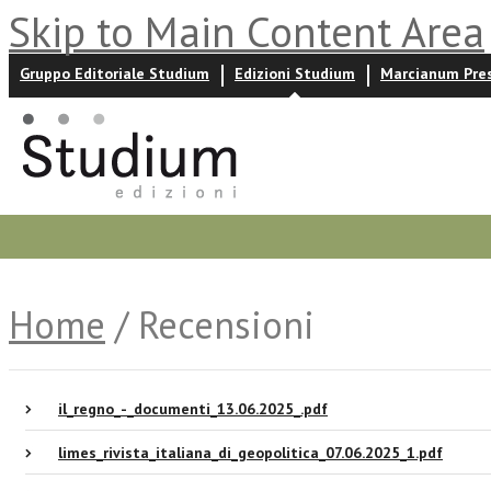
Skip to Main Content Area
Gruppo Editoriale Studium
Edizioni Studium
Marcianum Pre
Promozioni
Prossime uscite
Autori
News ed event
Home
/ Recensioni
il_regno_-_documenti_13.06.2025_.pdf
limes_rivista_italiana_di_geopolitica_07.06.2025_1.pdf