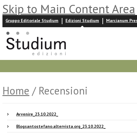
Skip to Main Content Area
Gruppo Editoriale Studium
Edizioni Studium
Marcianum Pre
Promozioni
Prossime uscite
Autori
News ed event
Home
/ Recensioni
Avvenire_23.10.2022_
Blogsantostefano.altervista.org_23.10.2022_