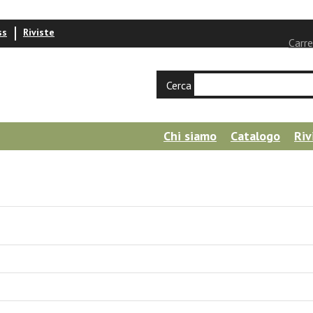
ss
Riviste
Carre
Cerca
Chi siamo
Catalogo
Riv