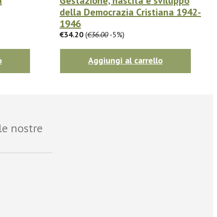
a
Gestazione, nascita e sviluppo
della Democrazia Cristiana 1942-
1946
€34.20
(
€36.00
-5%)
o
Aggiungi al carrello
le nostre