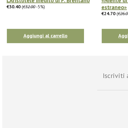
L'Aristotele inedito di F. Brentano
«Niente di
estraneo»
€30.40
(
€32.00
-5%)
€24.70
(
€26.0
Aggiungi al carrello
Aggi
Iscrivit