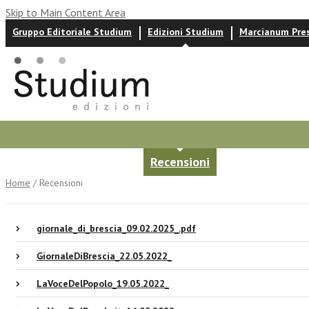
Skip to Main Content Area
Gruppo Editoriale Studium
Edizioni Studium
Marcianum Pre
Autori
News ed eventi
Recensioni
Home
/ Recensioni
giornale_di_brescia_09.02.2025_.pdf
GiornaleDiBrescia_22.05.2022_
LaVoceDelPopolo_19.05.2022_