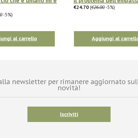
 ciò che è umano mi è
Il problema dell'empati
€24.70
(
€26.00
-5%)
0
-5%)
ungi al carrello
Aggiungi al carrell
i alla newsletter per rimanere aggiornato sul
novità!
Iscriviti