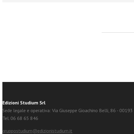
facebook
Twitter
Edizioni Studium Srl
Sede legale e operativa: Via Giuseppe Gioachino Belli, 86 - 0019
Tel. 06 68 65 846
gruppostudium@edizionistudium.it