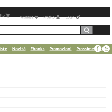
llo
Wishlist
Profilo
Login
iste
Novità
Ebooks
Promozioni
Prossime uscite