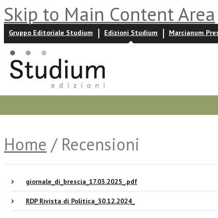
Skip to Main Content Area
Gruppo Editoriale Studium
Edizioni Studium
Marcianum Pre
Promozioni
Prossime uscite
Autori
News ed event
Home
/ Recensioni
giornale_di_brescia_17.03.2025_.pdf
RDP Rivista di Politica_30.12.2024_