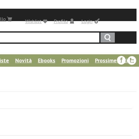
llo
Wishlist
Profilo
Login
iste
Novità
Ebooks
Promozioni
Prossime uscite