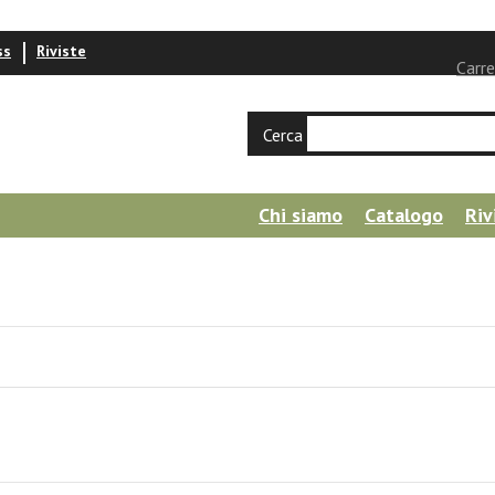
ss
Riviste
Carre
Cerca
Chi siamo
Catalogo
Riv