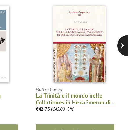
Matteo Curina
m
La Trinità e il mondo nelle
Collationes in Hexaëmeron di ...
€42.75
(
€45.00
-5%)