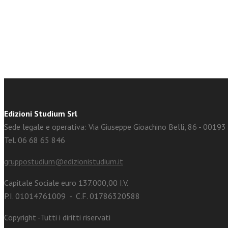
facebook
Twitter
Edizioni Studium Srl
Sede legale e operativa: Via Giuseppe Gioachino Belli, 86 - 0019
Tel. 06 68 65 846
gruppostudium@edizionistudium.it
Capitale Sociale euro 137.000,00 I.V.
P.I. 01014761009 - C.F. 01786320588
Copyright -Tutti i diritti riservati