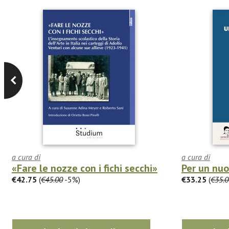
a cura di
a cura di
«Fare le nozze con i fichi secchi»
Per un nu
€42.75
(
€45.00
-5%)
€33.25
(
€35.0