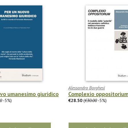
Alessandro Borghesi
ovo umanesimo giuridico
Complexio oppositoriu
0
-5%)
€28.50
(
€30.00
-5%)