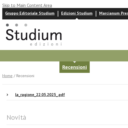
Skip to Main Content Area
Gruppo Editoriale Studium
Edizioni Studium
Marcianum Pre
Autori
News ed eventi
Recensioni
Home
/ Recensioni
la_ragione_22.05.2025_.pdf
Novità