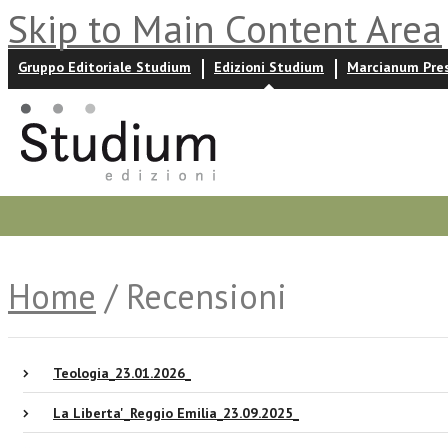
Skip to Main Content Area
Gruppo Editoriale Studium
Edizioni Studium
Marcianum Pre
Promozioni
Prossime uscite
Autori
News ed event
Home
/ Recensioni
Teologia_23.01.2026_
La Liberta'_Reggio Emilia_23.09.2025_