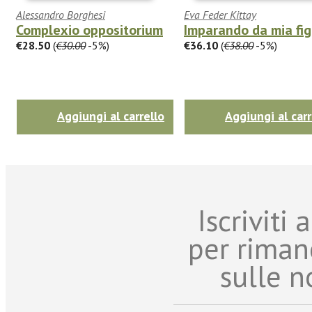
Alessandro Borghesi
Eva Feder Kittay
Complexio oppositorium
Imparando da mia fig
€28.50
(
€30.00
-5%)
€36.10
(
€38.00
-5%)
Aggiungi al carrello
Aggiungi al carr
Iscriviti
per riman
sulle n