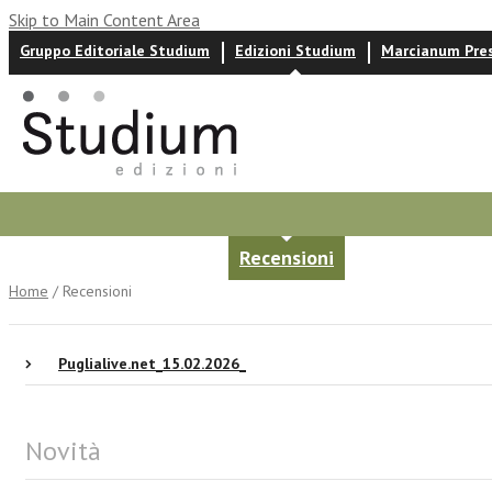
Skip to Main Content Area
Gruppo Editoriale Studium
Edizioni Studium
Marcianum Pre
Autori
News ed eventi
Recensioni
Home
/ Recensioni
Puglialive.net_15.02.2026_
Novità