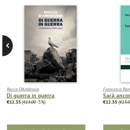
Rocco D'Ambrosio
Francesca Rom
Di guerra in guerra
Sarà ancor
€12.35
(
€13.00
-5%)
€12.35
(
€13.0