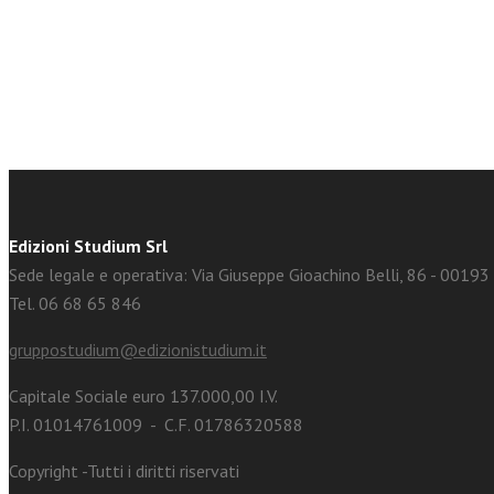
facebook
Twitter
Edizioni Studium Srl
Sede legale e operativa: Via Giuseppe Gioachino Belli, 86 - 0019
Tel. 06 68 65 846
gruppostudium@edizionistudium.it
Capitale Sociale euro 137.000,00 I.V.
P.I. 01014761009 - C.F. 01786320588
Copyright -Tutti i diritti riservati