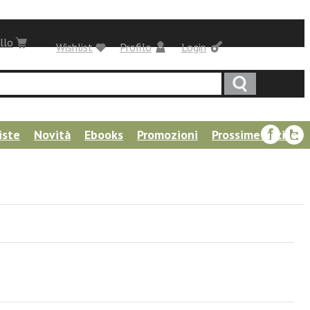
llo
Wishlist
Profilo
Login
iste
Novità
Ebooks
Promozioni
Prossime uscite