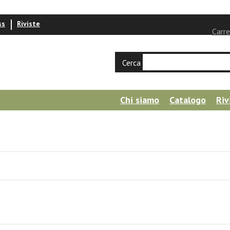
ss
Riviste
Carre
Cerca
Chi siamo
Catalogo
Riv