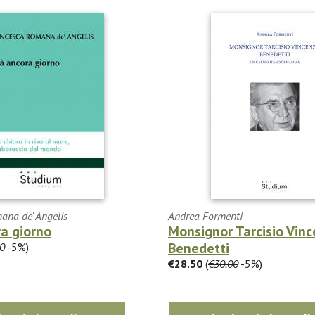
ana de' Angelis
Andrea Formenti
a giorno
Monsignor Tarcisio Vin
Benedetti
0
-5%)
€28.50
(
€30.00
-5%)