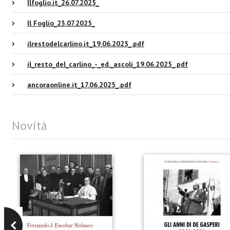
Ilfoglio.it_26.07.2025_
Il Foglio_23.07.2025_
ilrestodelcarlino.it_19.06.2025_.pdf
il_resto_del_carlino_-_ed._ascoli_19.06.2025_.pdf
ancoraonline.it_17.06.2025_.pdf
Novità