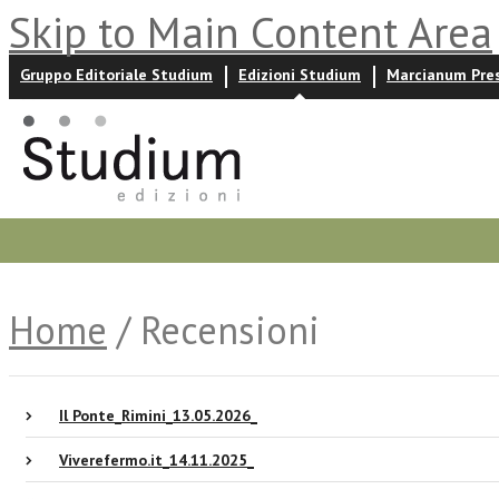
Skip to Main Content Area
Gruppo Editoriale Studium
Edizioni Studium
Marcianum Pre
Promozioni
Prossime uscite
Autori
News ed event
Home
/ Recensioni
Il Ponte_Rimini_13.05.2026_
Viverefermo.it_14.11.2025_