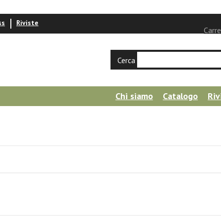
ss
Riviste
Carre
Cerca
Chi siamo
Catalogo
Riv