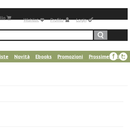
llo
Wishlist
Profilo
Login
iste
Novità
Ebooks
Promozioni
Prossime uscite