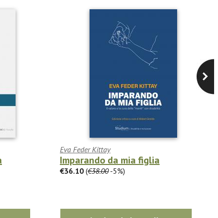
Eva Feder Kittay
a
Imparando da mia figlia
€36.10
(
€38.00
-5%)