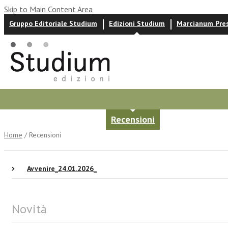
Skip to Main Content Area
Gruppo Editoriale Studium
Edizioni Studium
Marcianum Pre
Autori
News ed eventi
Recensioni
Home
/ Recensioni
Avvenire_24.01.2026_
Novità