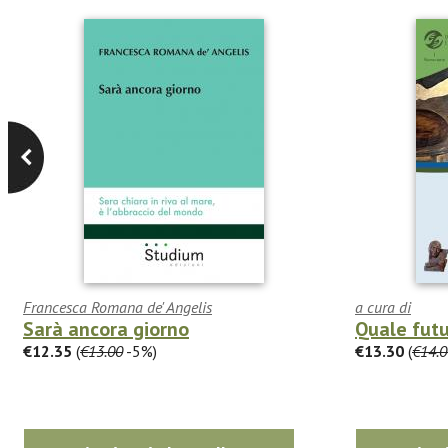
Francesca Romana de' Angelis
a cura di
Sarà ancora giorno
Quale futu
€12.35
(
€13.00
-5%)
€13.30
(
€14.0