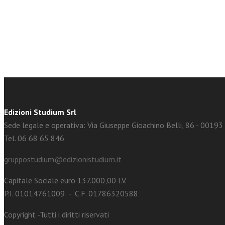
facebook
Twitter
Edizioni Studium Srl
Sede legale e operativa: Via Giuseppe Gioachino Belli, 86 - 0019
Tel. 06 68 65 846
gruppostudium@edizionistudium.it
Capitale Sociale euro 137.000,00 I.V.
P.I. 01014761009 - C.F. 01786320588
Copyright -Tutti i diritti riservati