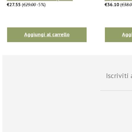
€27.55
(
€29.00
-5%)
€36.10
(
€38.0
Aggiungi al carrello
Aggi
Iscrivit