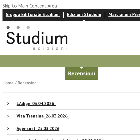
Skip to Main Content Area
Gruppo Editoriale Studium
Edizioni Studium
Marcianum Pre
Autori
News ed eventi
Recensioni
Home
/ Recensioni
L'Adige_03.04.2026_
Vita Trentina_26.03.2026_
Agensir.it_25.03.2026