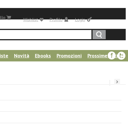
llo
Wishlist
Profilo
Login
iste
Novità
Ebooks
Promozioni
Prossime uscite
››