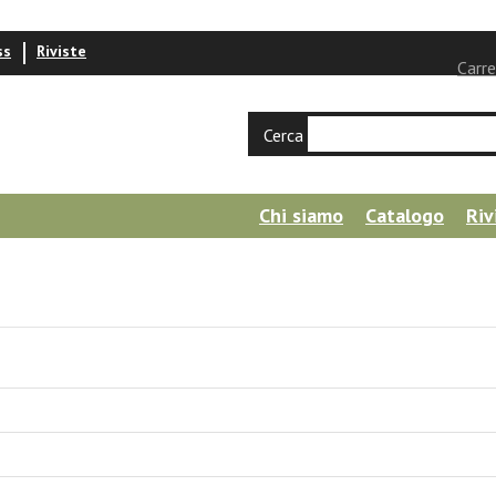
ss
Riviste
Carre
Cerca
Chi siamo
Catalogo
Riv