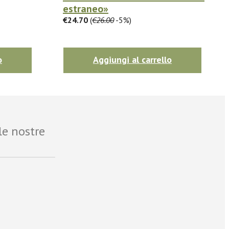
estraneo»
€24.70
(
€26.00
-5%)
o
Aggiungi al carrello
le nostre