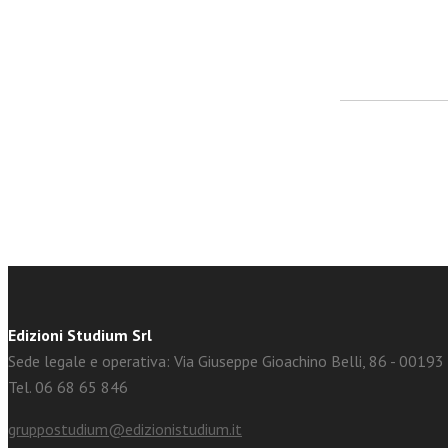
facebook
Twitter
Edizioni Studium Srl
Sede legale e operativa: Via Giuseppe Gioachino Belli, 86 - 0019
Tel. 06 68 65 846
gruppostudium@edizionistudium.it