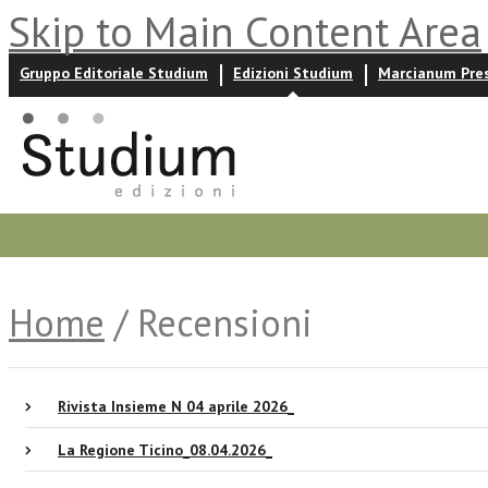
Skip to Main Content Area
Gruppo Editoriale Studium
Edizioni Studium
Marcianum Pre
Promozioni
Prossime uscite
Autori
News ed event
Home
/ Recensioni
Rivista Insieme N 04 aprile 2026_
La Regione Ticino_08.04.2026_