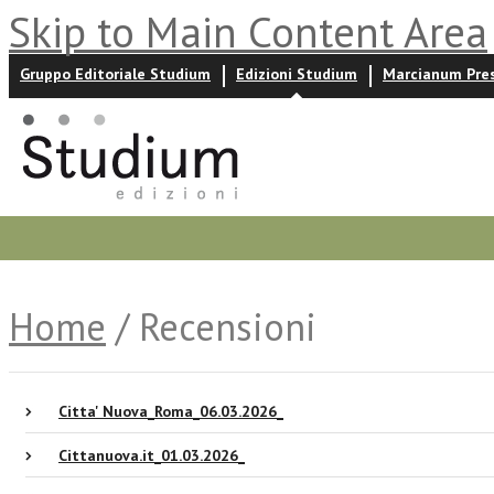
Skip to Main Content Area
Gruppo Editoriale Studium
Edizioni Studium
Marcianum Pre
Promozioni
Prossime uscite
Autori
News ed event
Home
/ Recensioni
Citta' Nuova_Roma_06.03.2026_
Cittanuova.it_01.03.2026_