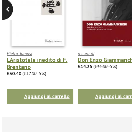
Pietro Tomasi
a cura di
L'Aristotele inedito di F.
Don Enzo Giammanch
Brentano
€14.25
(
€15.00
-5%)
€30.40
(
€32.00
-5%)
Aggiungi al carrello
Aggiungi al carr