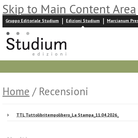
Skip to Main Content Area
Gruppo Editoriale Studium
Edizioni Studium
Marcianum Pre
Promozioni
Prossime uscite
Autori
News ed event
Home
/ Recensioni
TTL Tuttolibritempolibero_La Stampa_11.04.2026_