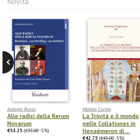
Novità
Antonio Russo
Matteo Curina
Alle radici della Rerum
La Trinità e il mondo
Novarum
nelle Collationes in
Hexaëmeron di ...
€33.25
(
€35.00
-5%)
€42.75
(
€45.00
-5%)