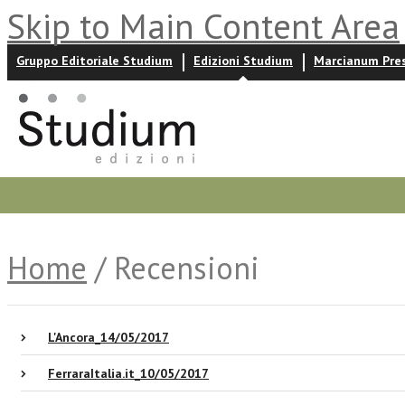
Skip to Main Content Area
Gruppo Editoriale Studium
Edizioni Studium
Marcianum Pre
Promozioni
Prossime uscite
Autori
News ed event
Home
/ Recensioni
L'Ancora_14/05/2017
FerraraItalia.it_10/05/2017